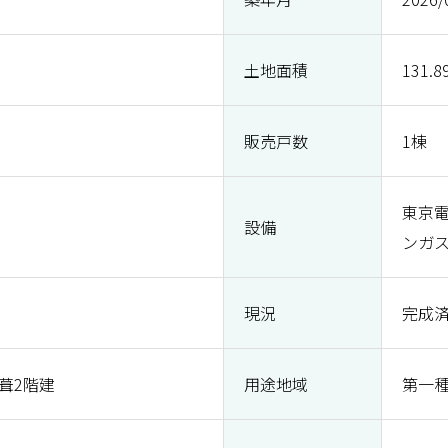
土地面積
131.8
販売戸数
1棟
東京
設備
ンガ
現況
完成
葺2階建
用途地域
第一