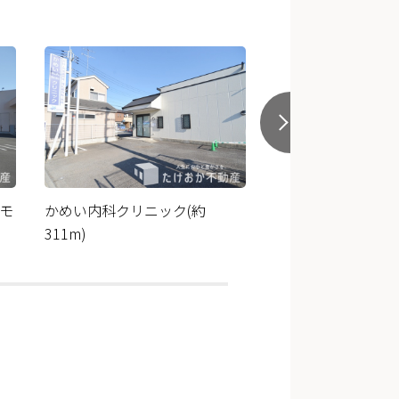
モ
かめい内科クリニック(約
いなげや残堀店(約3
311m)