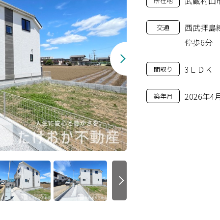
武蔵村山市
所在地
西武拝島
交通
停歩6分
3ＬＤＫ
間取り
2026年4
築年月