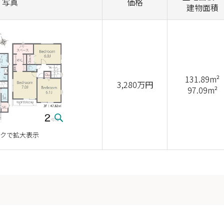
写真
価格
建物面積
131.89m²
3,280万円
97.09m²
クで拡大表示