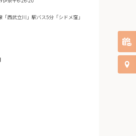
伊奈平6-26-20
線「西武立川」駅バス5分「シドメ窪」
月