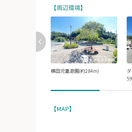
【周辺環境】
横田児童遊園(約284m)
ダ
5
【MAP】