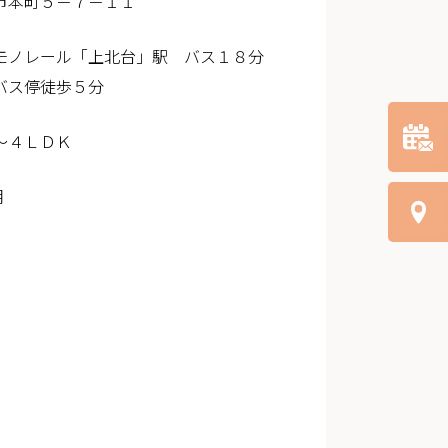
市本町５－７－１１
モノレール「上北台」駅 バス１８分
バス停徒歩５分
～４ＬＤＫ
月