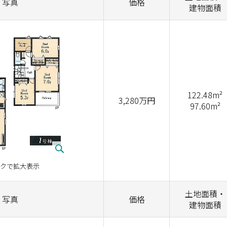
写真
価格
建物面積
122.48m²
3,280万円
97.60m²
クで拡大表示
土地面積・
写真
価格
建物面積