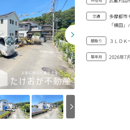
武蔵村山
所在地
多摩都市
交通
「横田」
３ＬＤＫ
間取り
2026年7
築年月