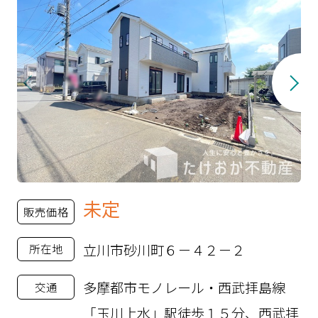
未定
販売価格
立川市砂川町６－４２－２
所在地
多摩都市モノレール・西武拝島線
交通
「玉川上水」駅徒歩１５分、西武拝