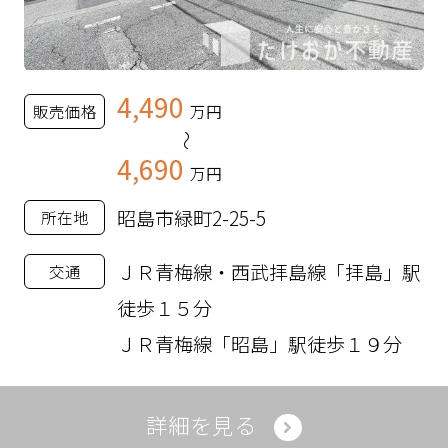
4,490
販売価格
万円
～
4,690
万円
昭島市緑町2-25-5
所在地
ＪＲ青梅線・西武拝島線「拝島」駅
交通
徒歩１５分
ＪＲ青梅線「昭島」駅徒歩１９分
詳細を見る