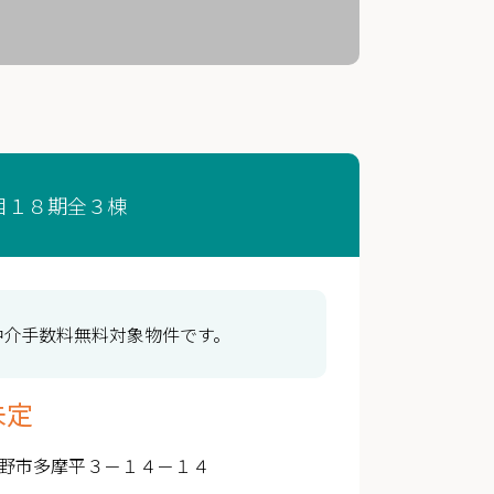
目１８期全３棟
仲介手数料無料対象物件です。
未定
野市多摩平３－１４－１４