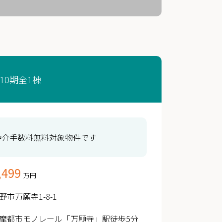
0期全1棟
仲介手数料無料対象物件です
,499
万円
野市万願寺1-8-1
摩都市モノレール「万願寺」駅徒歩5分