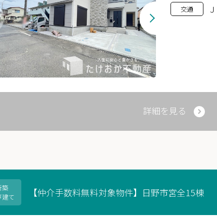
Ｊ
交通
詳細を見る
新築
【仲介手数料無料対象物件】日野市宮全15棟
戸建て