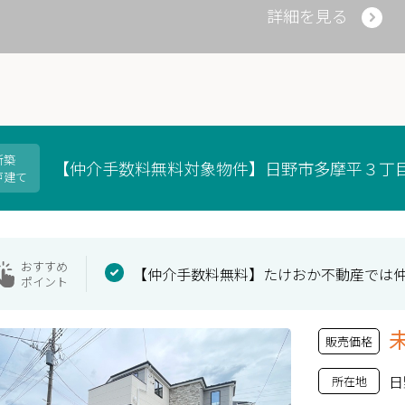
詳細を見る
新築
【仲介手数料無料対象物件】日野市多摩平３丁
戸建て
おすすめ
【仲介手数料無料】たけおか不動産では
ポイント
販売価格
日
所在地